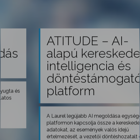
ATITUDE – AI-
alapú kereskedelmi
intelligencia és
döntéstámogató
platform
A Laurel legújabb AI megoldása egységes
platformon kapcsolja össze a kereskedelmi
adatokat, az események valós idejű
értelmezését, a vezetői döntéshozatalt és a