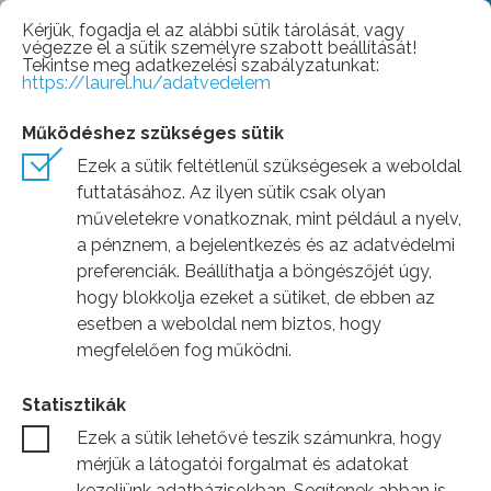
SearchField
Menu
EN
Kérjük, fogadja el az alábbi sütik tárolását, vagy
végezze el a sütik személyre szabott beállítását!
Tekintse meg adatkezelési szabályzatunkat:
https://laurel.hu/adatvedelem
Működéshez szükséges sütik
Ezek a sütik feltétlenül szükségesek a weboldal
futtatásához. Az ilyen sütik csak olyan
műveletekre vonatkoznak, mint például a nyelv,
a pénznem, a bejelentkezés és az adatvédelmi
preferenciák. Beállíthatja a böngészőjét úgy,
hogy blokkolja ezeket a sütiket, de ebben az
esetben a weboldal nem biztos, hogy
megfelelően fog működni.
Statisztikák
Ezek a sütik lehetővé teszik számunkra, hogy
mérjük a látogatói forgalmat és adatokat
kezeljünk adatbázisokban. Segítenek abban is,