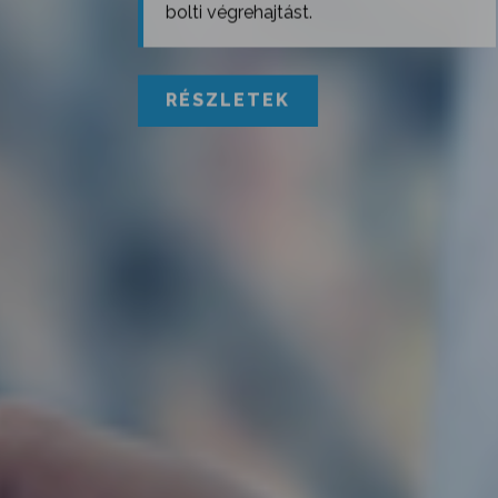
bolti végrehajtást.
RÉSZLETEK